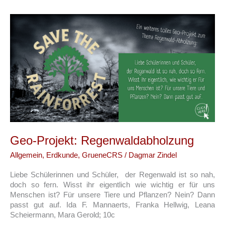
Das
SV-
Projekt
nimmt
Gestalt
an!
Geo-Projekt: Regenwaldabholzung
Allgemein
,
Erdkunde
,
GrueneCRS
/
Dagmar Zindel
Liebe Schülerinnen und Schüler, der Regenwald ist so nah,
doch so fern. Wisst ihr eigentlich wie wichtig er für uns
Menschen ist? Für unsere Tiere und Pflanzen? Nein? Dann
passt gut auf. Ida F. Mannaerts, Franka Hellwig, Leana
Scheiermann, Mara Gerold; 10c