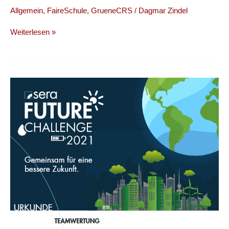
Allgemein
,
FaireSchule
,
GrueneCRS
/
Dagmar Zindel
Greenmarket
Weiterlesen »
CRS
–
Flohmarkt
am
28.
Mai!