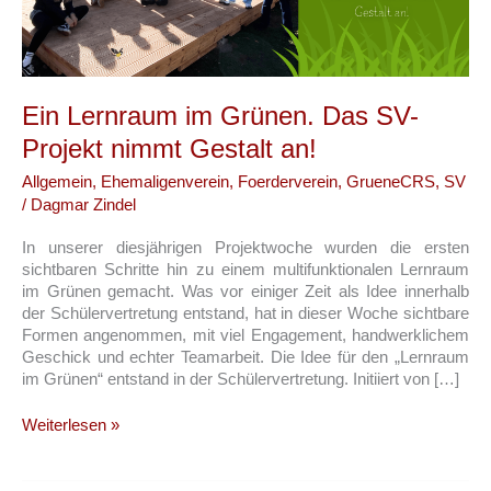
Ein Lernraum im Grünen. Das SV-
Projekt nimmt Gestalt an!
Allgemein
,
Ehemaligenverein
,
Foerderverein
,
GrueneCRS
,
SV
/
Dagmar Zindel
In unserer diesjährigen Projektwoche wurden die ersten
sichtbaren Schritte hin zu einem multifunktionalen Lernraum
im Grünen gemacht. Was vor einiger Zeit als Idee innerhalb
der Schülervertretung entstand, hat in dieser Woche sichtbare
Formen angenommen, mit viel Engagement, handwerklichem
Geschick und echter Teamarbeit. Die Idee für den „Lernraum
im Grünen“ entstand in der Schülervertretung. Initiiert von […]
Ein
Weiterlesen »
Lernraum
im
Grünen.