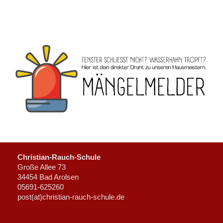
Christian-Rauch-Schule
Große Allee 73
34454 Bad Arolsen
05691-625260
post(at)christian-rauch-schule.de