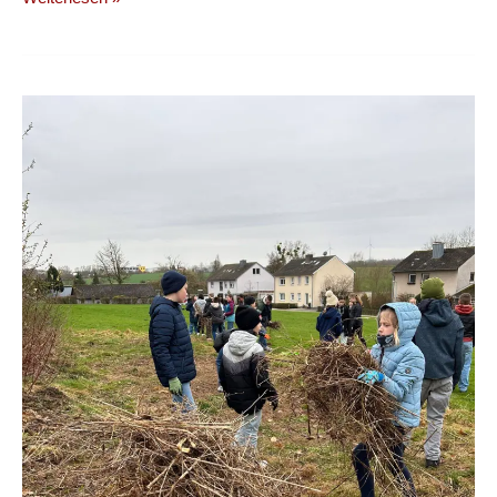
Rausch
und
Flohmarkt
am
30.
Juni