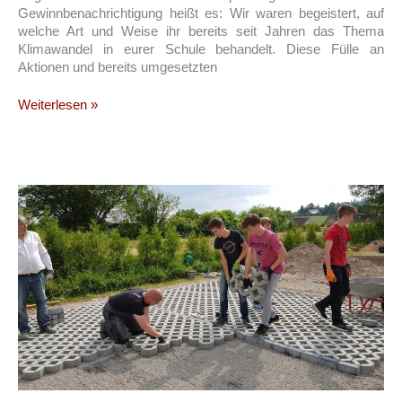
Gewinnbenachrichtigung heißt es: Wir waren begeistert, auf
welche Art und Weise ihr bereits seit Jahren das Thema
Klimawandel in eurer Schule behandelt. Diese Fülle an
Aktionen und bereits umgesetzten
Die
Weiterlesen »
Grüne
CRS
gewinnt
Sonderpreis
der
sera
Future
Challenge!