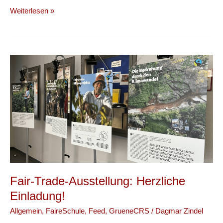
Geo-
Weiterlesen »
Projekt:
Regenwaldabholzung
Fair-Trade-Ausstellung: Herzliche
Einladung!
Allgemein
,
FaireSchule
,
Feed
,
GrueneCRS
/
Dagmar Zindel