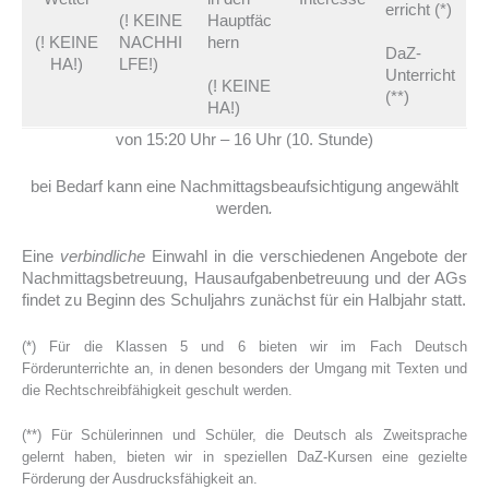
erricht (*)
(! KEINE
Hauptfäc
(! KEINE
NACHHI
hern
DaZ-
HA!)
LFE!)
Unterricht
(! KEINE
(**)
HA!)
von 15:20 Uhr – 16 Uhr (10. Stunde)
bei Bedarf kann eine Nachmittagsbeaufsichtigung angewählt
werden
.
Eine
verbindliche
Einwahl in die verschiedenen Angebote der
Nachmittagsbetreuung, Hausaufgabenbetreuung und der AGs
findet zu Beginn des Schuljahrs zunächst für ein Halbjahr statt.
(*) Für die Klassen 5 und 6 bieten wir im Fach Deutsch
Förderunterrichte an, in denen besonders der Umgang mit Texten und
die Rechtschreibfähigkeit geschult werden.
(**) Für Schülerinnen und Schüler, die Deutsch als Zweitsprache
gelernt haben, bieten wir in speziellen DaZ-Kursen eine gezielte
Förderung der Ausdrucksfähigkeit an.