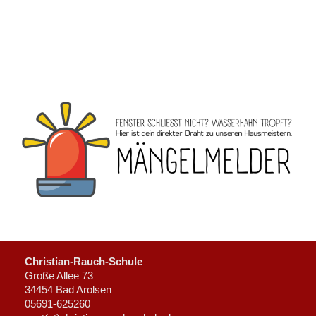
Christian-Rauch-Schule
Große Allee 73
34454 Bad Arolsen
05691-625260