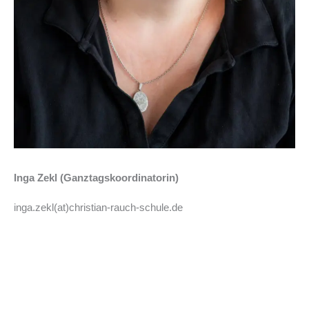
Inga Zekl (Ganztagskoordinatorin)
inga.zekl(at)christian-rauch-schule.de