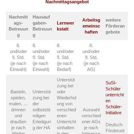
Nachmittagsangebot
Nachmitt
Hausauf
Arbeitsg
weitere
ags-
gaben-
Lernwer
emeinsc
Förderan
Betreuun
Betreuun
kstatt
haften
gebote
g
g
8.
8.
8.
8.
und/oder
und/oder
und/oder
und/oder
9. Std.
9. Std.
9. Std.
9. Std.
(je nach
(je nach
(je nach
(je nach
Einwahl)
Einwahl)
Bedarf)
AG)
Unterstüt
SuSI-
zung bei
Schüler
Basteln,
Unterstüt
oder
unterricht
spielen,
zung bei
Wiederhol
en
malen, …
der
ung von
Schüler-
drinnen
selbststä
verschied
Auswahl
Initiative
und
ndigen
enen
verschied
draußen
Erledigun
Unterricht
ener AGs
Deutsch-
je nach
g der HA
sinhalten
je nach
Förderunt
Wetter
in den
Interesse