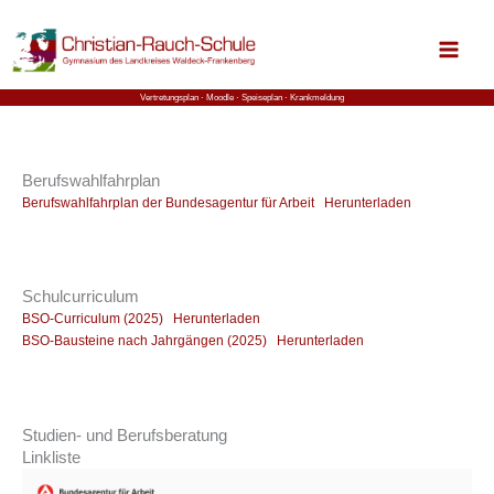
Zum
Inhalt
springen
Vertretungsplan ⋅
Moodle
⋅ Speiseplan
⋅ Krankmeldung
Berufswahlfahrplan
Berufswahlfahrplan der Bundesagentur für Arbeit
Herunterladen
Schulcurriculum
BSO-Curriculum (2025)
Herunterladen
BSO-Bausteine nach Jahrgängen (2025)
Herunterladen
Studien- und Berufsberatung
Linkliste