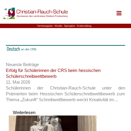
Zum
Inhalt
springen
Vertretungsplan ⋅
Moodle
⋅ Speiseplan
⋅ Krankmeldung
Neueste Beiträge
Erfolg für Schülerinnen der CRS beim hessischen
Schülerschreibwettbewerb
11. Mai 2026
Schülerinnen der Christian-Rauch-Schule unter den
Prämierten beim Hessischen Schülerschreibwettbewerb zum
Thema „Zukunft“ Schreibwettbewerb weckt Kreativität im…
Weiterlesen