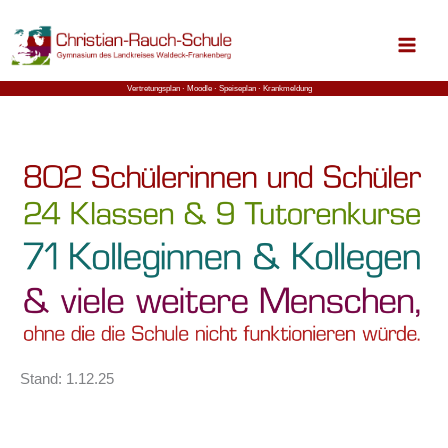
Zum
Inhalt
springen
Vertretungsplan ⋅
Moodle
⋅ Speiseplan
⋅ Krankmeldung
Stand: 1.12.25