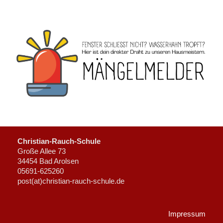
Christian-Rauch-Schule
Große Allee 73
34454 Bad Arolsen
05691-625260
post(at)christian-rauch-schule.de
Impressum