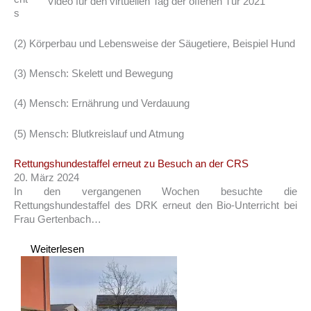
Video für den virtuellen Tag der offenen Tür 2021
s
(2) Körperbau und Lebensweise der Säugetiere, Beispiel Hund
(3) Mensch: Skelett und Bewegung
(4) Mensch: Ernährung und Verdauung
(5) Mensch: Blutkreislauf und Atmung
Rettungshundestaffel erneut zu Besuch an der CRS
20. März 2024
In den vergangenen Wochen besuchte die
Rettungshundestaffel des DRK erneut den Bio-Unterricht bei
Frau Gertenbach…
Weiterlesen