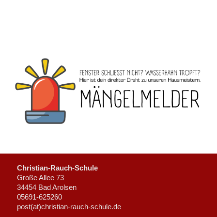
Christian-Rauch-Schule
Große Allee 73
34454 Bad Arolsen
05691-625260
post(at)christian-rauch-schule.de