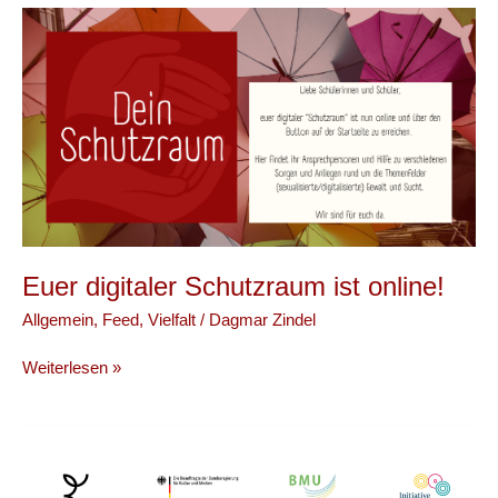
die
Opfer
des
Holocaust
Euer digitaler Schutzraum ist online!
Allgemein
,
Feed
,
Vielfalt
/
Dagmar Zindel
Euer
Weiterlesen »
digitaler
Schutzraum
ist
online!