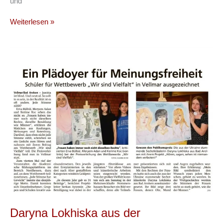
und
Holocaust-
Weiterlesen »
Gedenkveranstaltung:
Schülerinnen
&
Schüler
der
Q1
beteiligen
sich
mit
eigener
Aktion
Daryna Lokhiska aus der