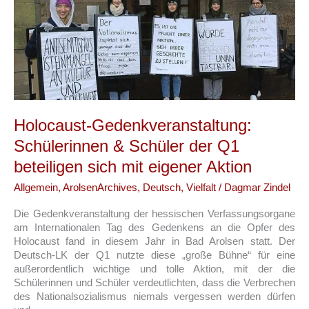
das
Teilnahme
am
Schulwettbewerb
Holocaust-Gedenkveranstaltung:
Schülerinnen & Schüler der Q1
beteiligen sich mit eigener Aktion
Allgemein
,
ArolsenArchives
,
Deutsch
,
Vielfalt
/
Dagmar Zindel
Die Gedenkveranstaltung der hessischen Verfassungsorgane
am Internationalen Tag des Gedenkens an die Opfer des
Holocaust fand in diesem Jahr in Bad Arolsen statt. Der
Deutsch-LK der Q1 nutzte diese „große Bühne“ für eine
außerordentlich wichtige und tolle Aktion, mit der die
Schülerinnen und Schüler verdeutlichten, dass die Verbrechen
des Nationalsozialismus niemals vergessen werden dürfen