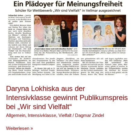
Welt“
Daryna Lokhiska aus der
Intensivklasse gewinnt Publikumspreis
bei „Wir sind Vielfalt“
Allgemein
,
Intensivklasse
,
Vielfalt
/
Dagmar Zindel
Daryna
Weiterlesen »
Lokhiska