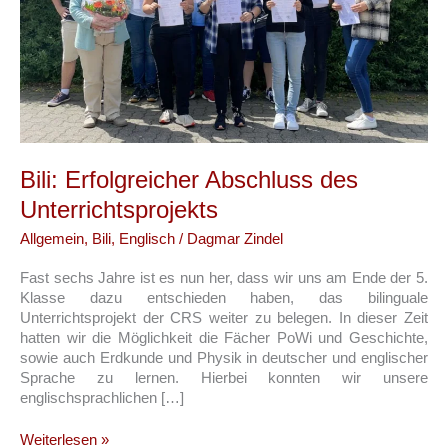
Bili: Erfolgreicher Abschluss des
Unterrichtsprojekts
Allgemein
,
Bili
,
Englisch
/
Dagmar Zindel
Fast sechs Jahre ist es nun her, dass wir uns am Ende der 5.
Klasse dazu entschieden haben, das bilinguale
Unterrichtsprojekt der CRS weiter zu belegen. In dieser Zeit
hatten wir die Möglichkeit die Fächer PoWi und Geschichte,
sowie auch Erdkunde und Physik in deutscher und englischer
Sprache zu lernen. Hierbei konnten wir unsere
englischsprachlichen […]
Bili:
Weiterlesen »