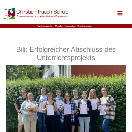
Zum
Inhalt
springen
Vertretungsplan ⋅
Moodle
⋅ Speiseplan
⋅ Krankmeldung
Bili: Erfolgreicher Abschluss des
Unterrichtsprojekts