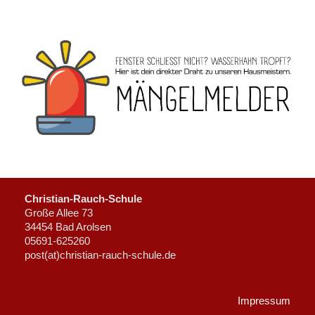
Christian-Rauch-Schule
Große Allee 73
34454 Bad Arolsen
05691-625260
post(at)christian-rauch-schule.de
Impressum