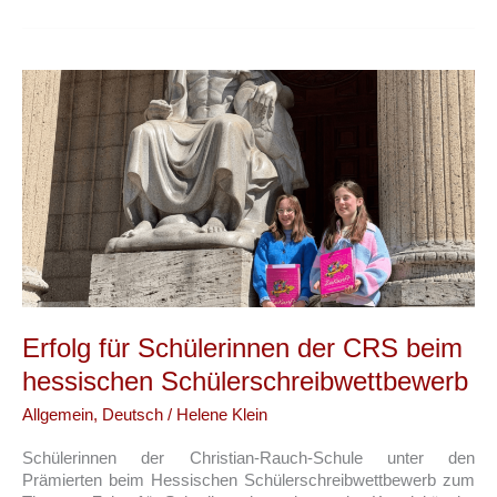
für
den
Kammerchor
in
Wiesbaden
Erfolg für Schülerinnen der CRS beim
hessischen Schülerschreibwettbewerb
Allgemein
,
Deutsch
/
Helene Klein
Schülerinnen der Christian-Rauch-Schule unter den
Prämierten beim Hessischen Schülerschreibwettbewerb zum