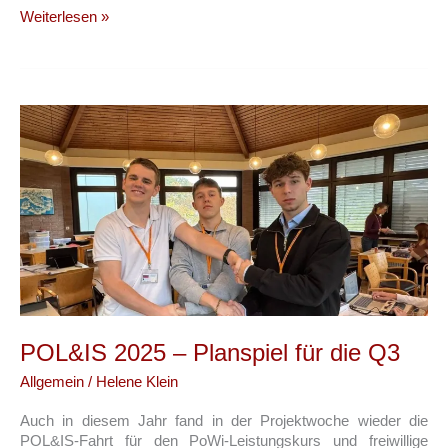
Zahlen,
Weiterlesen »
Gleichungen
und
Theorien
in
der
CRS
POL&IS 2025 – Planspiel für die Q3
Allgemein
/
Helene Klein
Auch in diesem Jahr fand in der Projektwoche wieder die
POL&IS-Fahrt für den PoWi-Leistungskurs und freiwillige