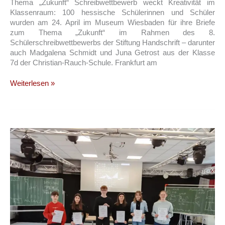
Thema „Zukunft“ Schreibwettbewerb weckt Kreativität im
Klassenraum: 100 hessische Schülerinnen und Schüler
wurden am 24. April im Museum Wiesbaden für ihre Briefe
zum Thema „Zukunft“ im Rahmen des 8.
Schülerschreibwettbewerbs der Stiftung Handschrift – darunter
auch Madgalena Schmidt und Juna Getrost aus der Klasse
7d der Christian-Rauch-Schule. Frankfurt am
Erfolg
Weiterlesen »
für
Schülerinnen
der
CRS
beim
hessischen
Schülerschreibwettbewerb