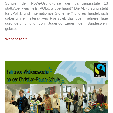
Schüler der PoWi-Grundkurse der Jahrgangsstufe 13
statt.Aber was heißt POL&IS überhaupt? Die Abkürzung steht
für „Politik und Internationale Sicherheit“ und es handelt sich
dabei um ein interaktives Planspiel, das über mehrere Tage
durchgeführt und von Jugendoffizieren der Bundeswehr
geleitet
POL&IS
Weiterlesen »
2025
–
Planspiel
für
die
Q3