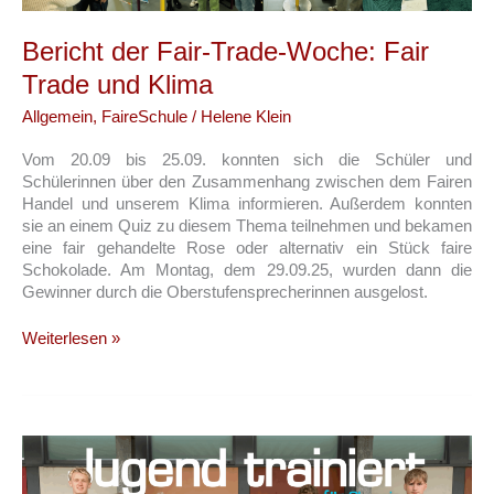
Bericht der Fair-Trade-Woche: Fair
Trade und Klima
Allgemein
,
FaireSchule
/
Helene Klein
Vom 20.09 bis 25.09. konnten sich die Schüler und
Schülerinnen über den Zusammenhang zwischen dem Fairen
Handel und unserem Klima informieren. Außerdem konnten
sie an einem Quiz zu diesem Thema teilnehmen und bekamen
eine fair gehandelte Rose oder alternativ ein Stück faire
Schokolade. Am Montag, dem 29.09.25, wurden dann die
Gewinner durch die Oberstufensprecherinnen ausgelost.
Bericht
Weiterlesen »
der
Fair-
Trade-
Woche:
Fair
Trade
und