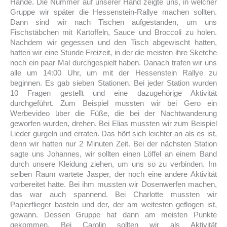
Hände. Die Nummer auf unserer Hand zeigte uns, in welcher
Gruppe wir später die Hessenstein-Rallye machen sollten.
Dann sind wir nach Tischen aufgestanden, um uns
Fischstäbchen mit Kartoffeln, Sauce und Broccoli zu holen.
Nachdem wir gegessen und den Tisch abgewischt hatten,
hatten wir eine Stunde Freizeit, in der die meisten ihre Sketche
noch ein paar Mal durchgespielt haben. Danach trafen wir uns
alle um 14:00 Uhr, um mit der Hessenstein Rallye zu
beginnen. Es gab sieben Stationen. Bei jeder Station wurden
10 Fragen gestellt und eine dazugehörige Aktivität
durchgeführt. Zum Beispiel mussten wir bei Gero ein
Werbevideo über die Füße, die bei der Nachtwanderung
geworfen wurden, drehen. Bei Elias mussten wir zum Beispiel
Lieder gurgeln und erraten. Das hört sich leichter an als es ist,
denn wir hatten nur 2 Minuten Zeit. Bei der nächsten Station
sagte uns Johannes, wir sollten einen Löffel an einem Band
durch unsere Kleidung ziehen, um uns so zu verbinden. Im
selben Raum wartete Jasper, der noch eine andere Aktivität
vorbereitet hatte. Bei ihm mussten wir Dosenwerfen machen,
das war auch spannend. Bei Charlotte mussten wir
Papierflieger basteln und der, der am weitesten geflogen ist,
gewann. Dessen Gruppe hat dann am meisten Punkte
gekommen. Bei Carolin sollten wir als Aktivität