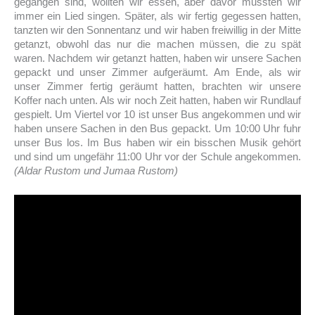
gegangen sind, wollten wir essen, aber davor mussten wir
immer ein Lied singen. Später, als wir fertig gegessen hatten,
tanzten wir den Sonnentanz und wir haben freiwillig in der Mitte
getanzt, obwohl das nur die machen müssen, die zu spät
waren. Nachdem wir getanzt hatten, haben wir unsere Sachen
gepackt und unser Zimmer aufgeräumt. Am Ende, als wir
unser Zimmer fertig geräumt hatten, brachten wir unsere
Koffer nach unten. Als wir noch Zeit hatten, haben wir Rundlauf
gespielt. Um Viertel vor 10 ist unser Bus angekommen und wir
haben unsere Sachen in den Bus gepackt. Um 10:00 Uhr fuhr
unser Bus los. Im Bus haben wir ein bisschen Musik gehört
und sind um ungefähr 11:00 Uhr vor der Schule angekommen.
(Aldar Rustom und Jumaa Rustom)