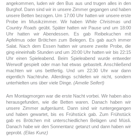
angekommen, luden wir den Bus aus und trugen alles in den
Burghof. Dann sind wir in unsere Zimmer gegangen und haben
unsere Betten bezogen. Um 17:00 Uhr hatten wir unsere erste
Probe im Musikzimmer. Wir haben
White Christmas
und
Country Roads
geübt. Später hatten wir Pause und um 18:00
Uhr hatten wir Abendessen. Es gab Reibekuchen mit
Apfelmus oder Brötchen zum Belegen. Es gab auch immer
Salat. Nach dem Essen hatten wir unsere zweite Probe, die
ging eineinhalb Stunden und um 20:00 Uhr hatten wir bis 22:15
Uhr einen Spieleabend. Beim Spieleabend wurde entweder
Werwolf gespielt oder man hat etwas gebastelt. Anschließend
machten wir uns bettfertig. Und um 22:30 Uhr war dann
eigentlich Nachtruhe. Allerdings schliefen wir nicht, sondern
unterhielten uns über viele Dinge.
(Amelie Seifert)
Am Montagmorgen war die erste Nacht vorbei. Wir haben also
herausgefunden, wie die Betten waren. Danach haben wir
unsere Zimmer aufgeräumt. Dann sind wir runtergegangen
und haben gewartet, bis es Frühstück gab. Zum Frühstück
gab es Brötchen mit unterschiedlichen Belägen und Müsli.
Danach habe wir den Sonnentanz getanzt und dann haben wir
geprobt.
(Elias Kunz)