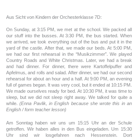
Aus Sicht von Kindern der Orchesterklasse 7D:
On Sunday, at 3:15 PM, we met at the school. We packed all
our stuff into the busses. At 3:30 PM, the bus started. When
we arrived, we took everything out of the bus and put it in the
yard of the castle. After that, we made our beds. At 5:00 PM,
we had our first rehearsal in the “Musikzimmer”. We played
Country Roads and White Christmas. Later, we had a break
and had dinner. For dinner, there were Kartoffelpuffer and
Apfelmus, and rolls and salad. After dinner, we had our second
rehearsal for about an hour and a half. At 9:00 PM, an evening
full of games began. It was very cool, but it ended at 10:15 PM.
We made ourselves ready for bed. At 10:30 PM, it was time to
sleep, but we did not sleep right away. We talked for quite a
while.
(Enna Pavlik, in English because she wrote this in an
English / form teacher lesson)
Am Sonntag haben wir uns um 15:15 Uhr an der Schule
getroffen. Wir haben alles in den Bus eingeladen. Um 15:30
Uhr sind wir losgefahren nach Hessenstein. Dort