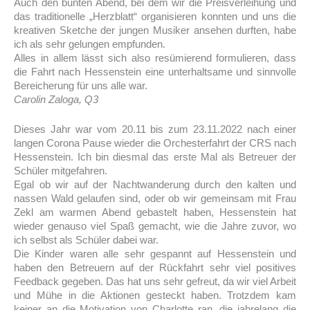
Auch den bunten Abend, bei dem wir die Preisverleihung und
das traditionelle „Herzblatt“ organisieren konnten und uns die
kreativen Sketche der jungen Musiker ansehen durften, habe
ich als sehr gelungen empfunden.
Alles in allem lässt sich also resümierend formulieren, dass
die Fahrt nach Hessenstein eine unterhaltsame und sinnvolle
Bereicherung für uns alle war.
Carolin Zaloga, Q3
Dieses Jahr war vom 20.11 bis zum 23.11.2022 nach einer
langen Corona Pause wieder die Orchesterfahrt der CRS nach
Hessenstein. Ich bin diesmal das erste Mal als Betreuer der
Schüler mitgefahren.
Egal ob wir auf der Nachtwanderung durch den kalten und
nassen Wald gelaufen sind, oder ob wir gemeinsam mit Frau
Zekl am warmen Abend gebastelt haben, Hessenstein hat
wieder genauso viel Spaß gemacht, wie die Jahre zuvor, wo
ich selbst als Schüler dabei war.
Die Kinder waren alle sehr gespannt auf Hessenstein und
haben den Betreuern auf der Rückfahrt sehr viel positives
Feedback gegeben. Das hat uns sehr gefreut, da wir viel Arbeit
und Mühe in die Aktionen gesteckt haben. Trotzdem kam
keiner an die Motivation von Charlotte ran, die jahrelang die