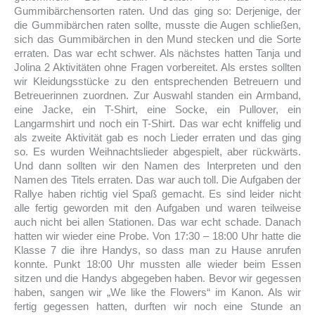
Gummibärchensorten raten. Und das ging so: Derjenige, der
die Gummibärchen raten sollte, musste die Augen schließen,
sich das Gummibärchen in den Mund stecken und die Sorte
erraten. Das war echt schwer. Als nächstes hatten Tanja und
Jolina 2 Aktivitäten ohne Fragen vorbereitet. Als erstes sollten
wir Kleidungsstücke zu den entsprechenden Betreuern und
Betreuerinnen zuordnen. Zur Auswahl standen ein Armband,
eine Jacke, ein T-Shirt, eine Socke, ein Pullover, ein
Langarmshirt und noch ein T-Shirt. Das war echt kniffelig und
als zweite Aktivität gab es noch Lieder erraten und das ging
so. Es wurden Weihnachtslieder abgespielt, aber rückwärts.
Und dann sollten wir den Namen des Interpreten und den
Namen des Titels erraten. Das war auch toll. Die Aufgaben der
Rallye haben richtig viel Spaß gemacht. Es sind leider nicht
alle fertig geworden mit den Aufgaben und waren teilweise
auch nicht bei allen Stationen. Das war echt schade. Danach
hatten wir wieder eine Probe. Von 17:30 – 18:00 Uhr hatte die
Klasse 7 die ihre Handys, so dass man zu Hause anrufen
konnte. Punkt 18:00 Uhr mussten alle wieder beim Essen
sitzen und die Handys abgegeben haben. Bevor wir gegessen
haben, sangen wir „We like the Flowers“ im Kanon. Als wir
fertig gegessen hatten, durften wir noch eine Stunde an