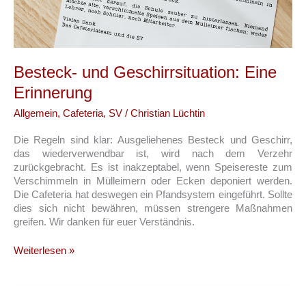
Besteck- und Geschirrsituation: Eine
Erinnerung
Allgemein
,
Cafeteria
,
SV
/
Christian Lüchtin
Die Regeln sind klar: Ausgeliehenes Besteck und Geschirr,
das wiederverwendbar ist, wird nach dem Verzehr
zurückgebracht. Es ist inakzeptabel, wenn Speisereste zum
Verschimmeln in Mülleimern oder Ecken deponiert werden.
Die Cafeteria hat deswegen ein Pfandsystem eingeführt. Sollte
dies sich nicht bewähren, müssen strengere Maßnahmen
greifen. Wir danken für euer Verständnis.
Besteck-
Weiterlesen »
und
Geschirrsituation:
Eine
Erinnerung