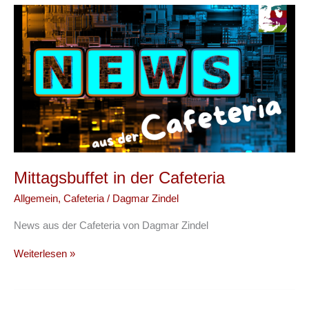
Mittagsbuffet in der Cafeteria
Allgemein
,
Cafeteria
/
Dagmar Zindel
News aus der Cafeteria von Dagmar Zindel
Mittagsbuffet
Weiterlesen »
in
der
Cafeteria