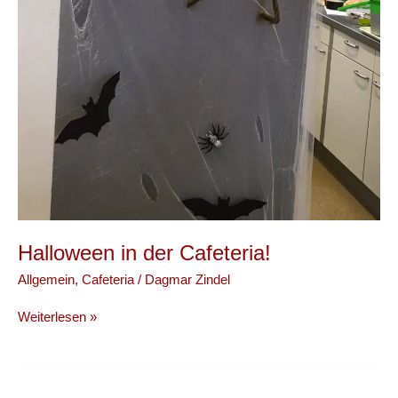
Halloween in der Cafeteria!
Allgemein
,
Cafeteria
/
Dagmar Zindel
Halloween
Weiterlesen »
in
der
Cafeteria!