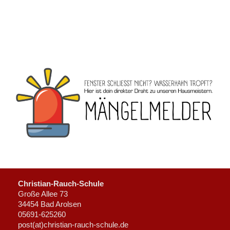
Christian-Rauch-Schule
Große Allee 73
34454 Bad Arolsen
05691-625260
post(at)christian-rauch-schule.de