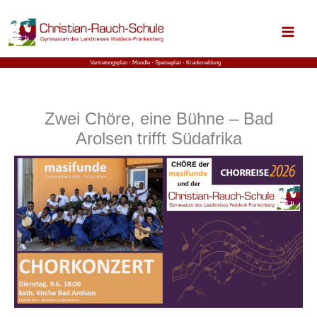
Zum
Inhalt
springen
Vertretungsplan ⋅
Moodle
⋅ Speiseplan
⋅ Krankmeldung
Zwei Chöre, eine Bühne – Bad
Arolsen trifft Südafrika