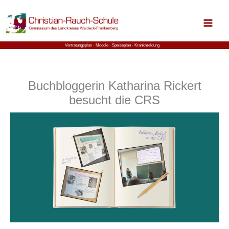
Zum
Inhalt
springen
Vertretungsplan ⋅
Moodle
⋅ Speiseplan
⋅ Krankmeldung
Buchbloggerin Katharina Rickert
besucht die CRS