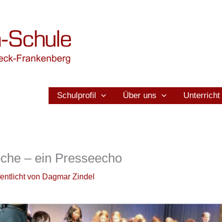
Schulprofil
Über uns
Unterricht
che – ein Presseecho
fentlicht von
Dagmar Zindel