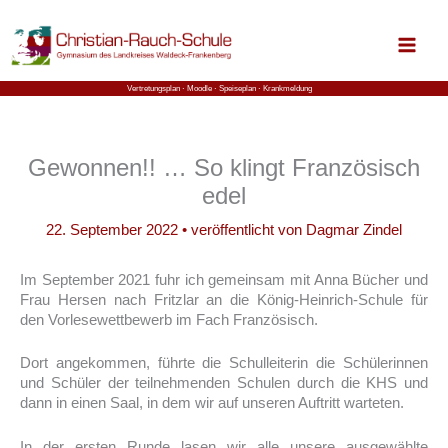
Zum
Inhalt
springen
Vertretungsplan ⋅
Moodle
⋅ Speiseplan
⋅ Krankmeldung
Gewonnen!! … So klingt Französisch
edel
22. September 2022
• veröffentlicht von
Dagmar Zindel
Im September 2021 fuhr ich gemeinsam mit Anna Bücher und
Frau Hersen nach Fritzlar an die König-Heinrich-Schule für
den Vorlesewettbewerb im Fach Französisch.
Dort angekommen, führte die Schulleiterin die Schülerinnen
und Schüler der teilnehmenden Schulen durch die KHS und
dann in einen Saal, in dem wir auf unseren Auftritt warteten.
In der ersten Runde lasen wir alle unsere ausgewählte