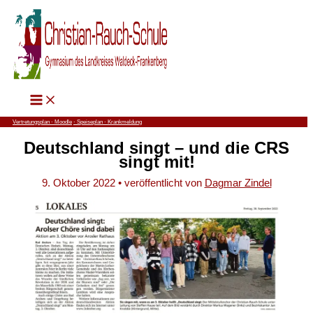
Zum
Inhalt
springen
Vertretungsplan ⋅
Moodle
⋅ Speiseplan
⋅ Krankmeldung
Deutschland singt – und die CRS
singt mit!
9. Oktober 2022
• veröffentlicht von
Dagmar Zindel