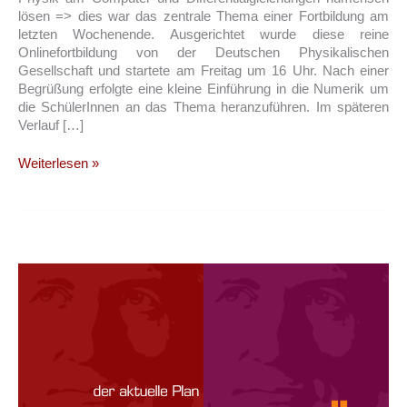
lösen => dies war das zentrale Thema einer Fortbildung am
letzten Wochenende. Ausgerichtet wurde diese reine
Onlinefortbildung von der Deutschen Physikalischen
Gesellschaft und startete am Freitag um 16 Uhr. Nach einer
Begrüßung erfolgte eine kleine Einführung in die Numerik um
die SchülerInnen an das Thema heranzuführen. Im späteren
Verlauf […]
Physik
Weiterlesen »
am
Computer
–
Differentialgleichungen
numerisch
lösen