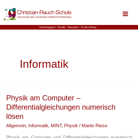
Zum
Inhalt
springen
Vertretungsplan ⋅
Moodle
⋅ Speiseplan
⋅ Krankmeldung
Informatik
Physik am Computer –
Differentialgleichungen numerisch
lösen
Allgemein
,
Informatik
,
MINT
,
Physik
/
Martin Riese
Physik am Computer und Differentialgleichungen numerisch