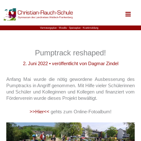
Zum
Inhalt
springen
Vertretungsplan ⋅
Moodle
⋅ Speiseplan
⋅ Krankmeldung
Pumptrack reshaped!
2. Juni 2022
• veröffentlicht von
Dagmar Zindel
Anfang Mai wurde die nötig gewordene Ausbesserung des
Pumptracks in Angriff genommen. Mit Hilfe vieler Schülerinnen
und Schüler und Kolleginnen und Kollegen und finanziert vom
Förderverein wurde dieses Projekt bewältigt.
>>Hier<<
gehts zum Online-Fotoalbum!