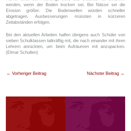
werden, wenn der Boden trocken sei. Bei Nässe sei die
Erosion größer. Die Bodenwellen würden schneller
abgetragen. Ausbesserungen müssten in kürzeren
Zeitabständen erfolgen.
Bei den aktuellen Arbeiten halfen übrigens auch Schüler von
sieben Schulklassen tatkräftig mit, die nach einander mit ihren
Lehrern anrückten, um beim Aufräumen mit anzupacken.
(Elmar Schulten)
←
Vorheriger Beitrag
Nächster Beitrag
→