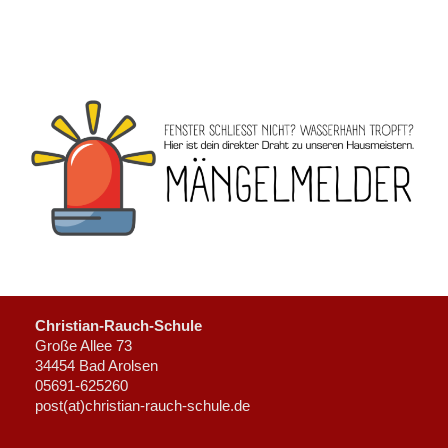
Christian-Rauch-Schule
Große Allee 73
34454 Bad Arolsen
05691-625260
post(at)christian-rauch-schule.de